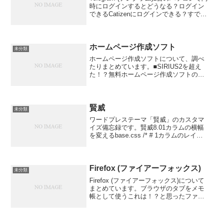
時にログインするとどうなる？ログイン
できるCatizenにログインできる？すでに
ログインしているパソコンのCatizenがロ
グアウト？切断される。Catizenと
Catizen-Mantle...
ホームページ作成ソフト
未分類
ホームページ作成ソフトについて、調べ
たりまとめています。■SIRIUS2を超え
た！？無料ホームページ作成ソフトの紹
介｜SEO業界のパパラッチみう無料ホー
ムページ作成ソフトHPE【フリーのHP作
成ソフトです】Expression Web 4を...
賢威
未分類
ワードプレステーマ「賢威」のカスタマ
イズ備忘録です。賢威8.01カラムの横幅
を変えるbase.css /* # 1カラムのレイア
ウト */ .col1 .keni-header_outer, .col1
.keni-gnav_outer, ...
Firefox (ファイアーフォックス)
未分類
Firefox (ファイアーフォックス)について
まとめています。ブラウザのタブをメモ
帳として使うこれは！？と思ったファイ
アーフォックスの機能です。騙されたと
思ってブラウザのURLバーに
data:text/html,<html content...