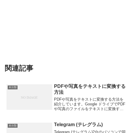
関連記事
PDFや写真をテキストに変換する
未分類
方法
PDFや写真をテキストに変換する方法を
紹介しています。Google ドライブでPDF
や写真のファイルをテキストに変換する
対応ファイル形式: PDF（マルチページ
ドキュメント）または写真ファイル
（.jpeg、.png、.gif）を変換できま...
Telegram (テレグラム)
未分類
Telegram (テレグラム)2台のパソコンで同