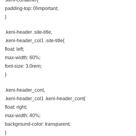
padding-top: 0!important;
}
.keni-header .site-title,
.keni-header_col1 .site-title{
float: left;
max-width: 60%;
font-size: 3.0rem;
}
.keni-header_cont,
.keni-header_col1 .keni-header_cont{
float: right;
max-width: 40%;
background-color: transparent;
}