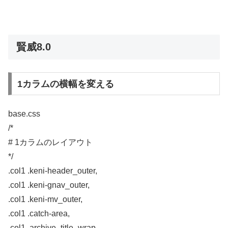
賢威8.0
1カラムの横幅を変える
base.css
/*
# 1カラムのレイアウト
*/
.col1 .keni-header_outer,
.col1 .keni-gnav_outer,
.col1 .keni-mv_outer,
.col1 .catch-area,
.col1 .archive_title_wrap,