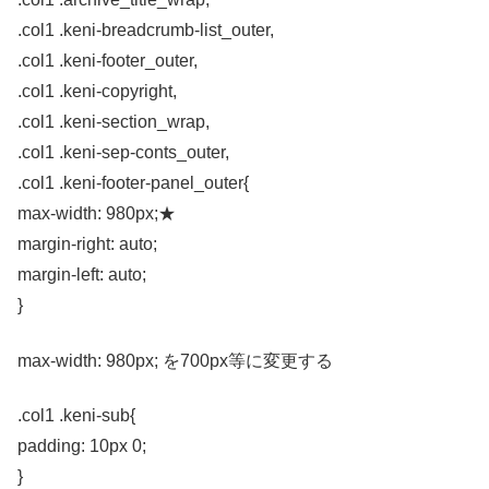
.col1 .keni-breadcrumb-list_outer,
.col1 .keni-footer_outer,
.col1 .keni-copyright,
.col1 .keni-section_wrap,
.col1 .keni-sep-conts_outer,
.col1 .keni-footer-panel_outer{
max-width: 980px;★
margin-right: auto;
margin-left: auto;
}
max-width: 980px; を700px等に変更する
.col1 .keni-sub{
padding: 10px 0;
}