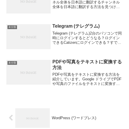
ネル全体を日本語に翻訳するチャンネル
全体を日本語に翻訳する方法を見つけま
した。【ブラウザ版Discordで日本語翻訳
する方法】海外のDiscordを読むときにい
ちいちDeepLなどで翻訳してたらめ...
Telegram (テレグラム)
未分類
Telegram (テレグラム)2台のパソコンで同
時にログインするとどうなる？ログイン
できるCatizenにログインできる？すでに
ログインしているパソコンのCatizenがロ
グアウト？切断される。Catizenと
Catizen-Mantle...
PDFや写真をテキストに変換する
未分類
方法
PDFや写真をテキストに変換する方法を
紹介しています。Google ドライブでPDF
や写真のファイルをテキストに変換する
対応ファイル形式: PDF（マルチページ
ドキュメント）または写真ファイル
（.jpeg、.png、.gif）を変換できま...
WordPress (ワードプレス)