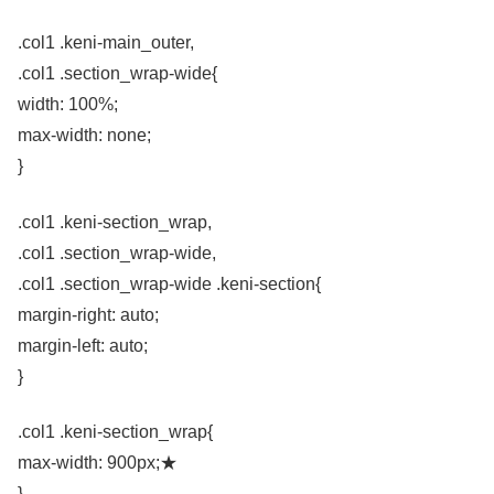
.col1 .keni-main_outer,
.col1 .section_wrap-wide{
width: 100%;
max-width: none;
}
.col1 .keni-section_wrap,
.col1 .section_wrap-wide,
.col1 .section_wrap-wide .keni-section{
margin-right: auto;
margin-left: auto;
}
.col1 .keni-section_wrap{
max-width: 900px;★
}