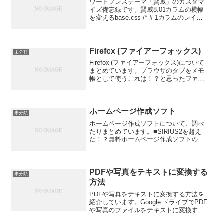
ワードプレステーマ「賢威」のカスタマ
イズ備忘録です。賢威8.01カラムの横幅
を変えるbase.css /* # 1カラムのレイア
ウト */ .col1 .keni-header_outer, .col1
.keni-gnav_outer, ...
Firefox (ファイアーフォックス)
未分類
Firefox (ファイアーフォックス)について
まとめています。ブラウザのタブをメモ
帳として使うこれは！？と思ったファイ
アーフォックスの機能です。騙されたと
思ってブラウザのURLバーに
data:text/html,<html content...
ホームページ作成ソフト
未分類
ホームページ作成ソフトについて、調べ
たりまとめています。■SIRIUS2を超え
た！？無料ホームページ作成ソフトの紹
介｜SEO業界のパパラッチみう無料ホー
ムページ作成ソフトHPE【フリーのHP作
成ソフトです】Expression Web 4を...
PDFや写真をテキストに変換する
未分類
方法
PDFや写真をテキストに変換する方法を
紹介しています。Google ドライブでPDF
や写真のファイルをテキストに変換する
対応ファイル形式: PDF（マルチページ