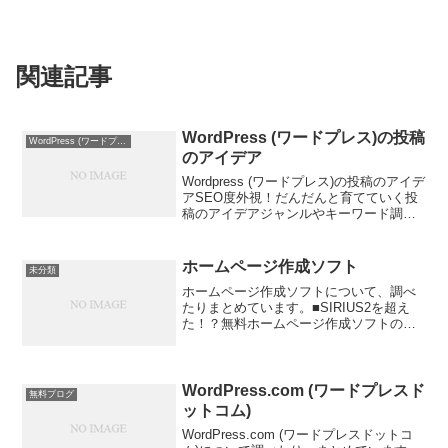
関連記事
WordPress (ワードプレス)の投稿
WordPress (ワードプレス)
のアイデア
Wordpress (ワードプレス)の投稿のアイデ
アSEO度外視！だんだんと育てていく投
稿のアイデアジャンルやキーワード調査
においては、SEO度外視の投稿アイデア
です。普段から接していることについ
て、中ジャンルで投稿します。中ジャン
ホームページ作成ソフト
未分類
ルという...
ホームページ作成ソフトについて、調べ
たりまとめています。■SIRIUS2を超え
た！？無料ホームページ作成ソフトの紹
介｜SEO業界のパパラッチみう無料ホー
ムページ作成ソフトHPE【フリーのHP作
成ソフトです】Expression Web 4を...
WordPress.com (ワードプレスド
無料ブログ
ットコム)
WordPress.com (ワードプレスドットコ