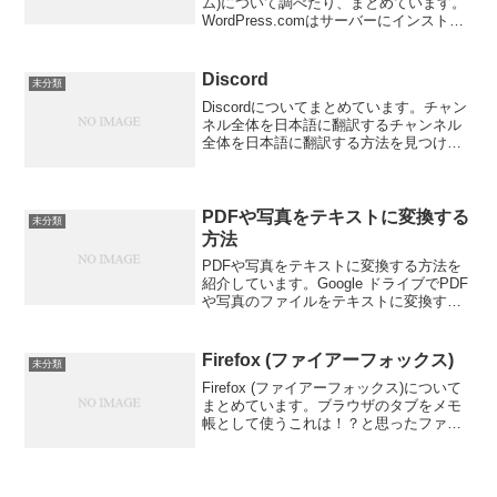
ム)について調べたり、まとめています。
WordPress.comはサーバーにインストー
ルするWordPress (ワードプレス)ではな
く、WordPress.comが運営する無料ブロ
グ／有料...
Discord
未分類
Discordについてまとめています。チャン
ネル全体を日本語に翻訳するチャンネル
全体を日本語に翻訳する方法を見つけま
した。【ブラウザ版Discordで日本語翻訳
する方法】海外のDiscordを読むときにい
ちいちDeepLなどで翻訳してたらめ...
PDFや写真をテキストに変換する
未分類
方法
PDFや写真をテキストに変換する方法を
紹介しています。Google ドライブでPDF
や写真のファイルをテキストに変換する
対応ファイル形式: PDF（マルチページ
ドキュメント）または写真ファイル
（.jpeg、.png、.gif）を変換できま...
Firefox (ファイアーフォックス)
未分類
Firefox (ファイアーフォックス)について
まとめています。ブラウザのタブをメモ
帳として使うこれは！？と思ったファイ
アーフォックスの機能です。騙されたと
思ってブラウザのURLバーに
data:text/html,<html content...